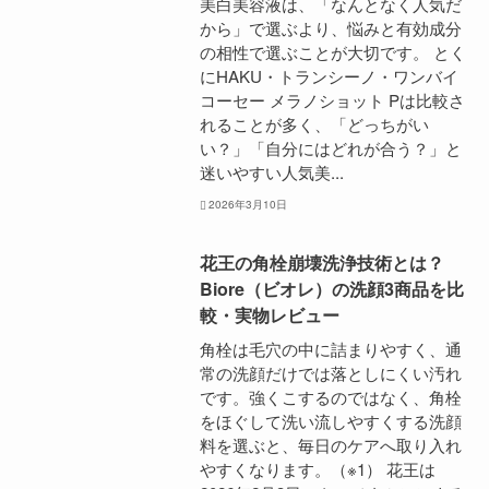
美白美容液は、「なんとなく人気だ
から」で選ぶより、悩みと有効成分
の相性で選ぶことが大切です。 とく
にHAKU・トランシーノ・ワンバイ
コーセー メラノショット Pは比較さ
れることが多く、「どっちがい
い？」「自分にはどれが合う？」と
迷いやすい人気美...
2026年3月10日
花王の角栓崩壊洗浄技術とは？
Biore（ビオレ）の洗顔3商品を比
較・実物レビュー
角栓は毛穴の中に詰まりやすく、通
常の洗顔だけでは落としにくい汚れ
です。強くこするのではなく、角栓
をほぐして洗い流しやすくする洗顔
料を選ぶと、毎日のケアへ取り入れ
やすくなります。（※1） 花王は