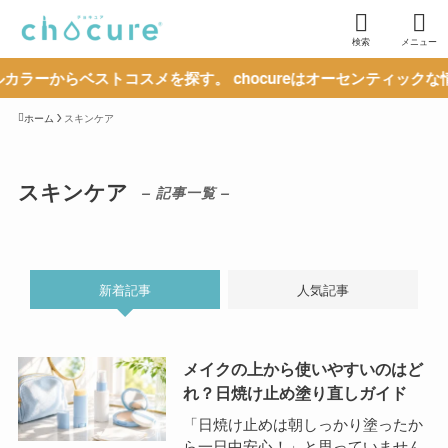
検索
メニュー
らベストコスメを探す。 chocureはオーセンティックな情報の
ホーム
スキンケア
スキンケア
– 記事一覧 –
新着記事
人気記事
メイクの上から使いやすいのはど
れ？日焼け止め塗り直しガイド
「日焼け止めは朝しっかり塗ったか
ら一日中安心！」と思っていません