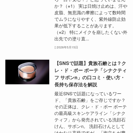
か？（※1） 実は日焼け止めは、汗や
皮脂、無意識の摩擦によって数時間
でムラになりやすく、紫外線防止効
果が低下することがあります。
（※2） 特にメイクを崩したくない外
出先での塗り直...
2026年5月15日
【SNSで話題】貴族石鹸とは？ク
レ・ド・ポー ボーテ「シナクティ
フ サボンn」の口コミ・使い方・
長持ち保存法を解説
最近SNSで話題になっているワー
ド、「貴族石鹸」をご存じですか？
その正体は、クレ・ド・ポー ボーテ
の最高級スキンケアライン「シナク
ティフ」から発売されている洗顔石
けん、サボンn。 洗顔石けんとして
はかなり高級ですが、「泡立ちが豊