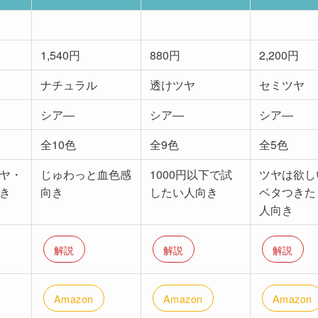
1,540円
880円
2,200円
ナチュラル
透けツヤ
セミツヤ
シア―
シア―
シア―
全10色
全9色
全5色
ヤ・
じゅわっと血色感
1000円以下で試
ツヤは欲し
き
向き
したい人向き
ベタつきた
人向き
解説
解説
解説
Amazon
Amazon
Amazon