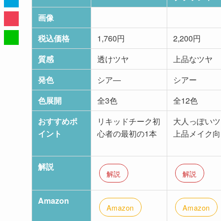
画像
税込価格
1,760円
2,200円
質感
透けツヤ
上品なツヤ
発色
シア―
シアー
色展開
全3色
全12色
おすすめポ
リキッドチーク初
大人っぽいツ
イント
心者の最初の1本
上品メイク向
解説
解説
解説
Amazon
Amazon
Amazon