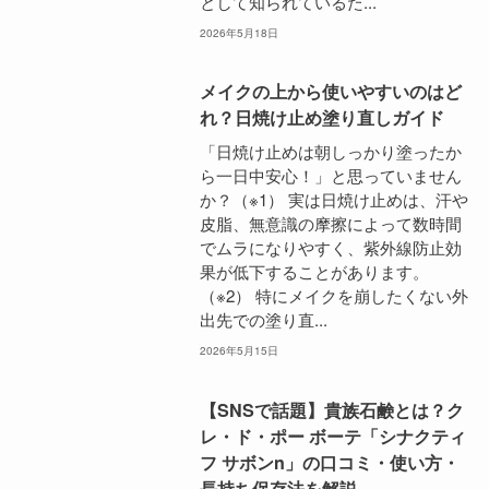
として知られているた...
2026年5月18日
メイクの上から使いやすいのはど
れ？日焼け止め塗り直しガイド
「日焼け止めは朝しっかり塗ったか
ら一日中安心！」と思っていません
か？（※1） 実は日焼け止めは、汗や
皮脂、無意識の摩擦によって数時間
でムラになりやすく、紫外線防止効
果が低下することがあります。
（※2） 特にメイクを崩したくない外
出先での塗り直...
2026年5月15日
【SNSで話題】貴族石鹸とは？ク
レ・ド・ポー ボーテ「シナクティ
フ サボンn」の口コミ・使い方・
長持ち保存法を解説