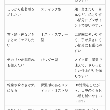
しっかり密着感を
スティック型
頬・鼻まわり・目
足したい
元など、焼けやす
い部分にピンポイ
ントで使いやすい
首・髪・体などを
ミスト・スプレー
広範囲に使いやす
まとめてケアした
型
く、手が届きにく
い
い部分にも重ねや
すい
テカリや皮脂崩れ
パウダー型
メイク直し感覚で
も整えたい
使えて、さらっと
した仕上がりを保
ちやすい
乾燥や粉吹きが気
保湿感のあるステ
UV対策をしなが
になる
ィック・ミスト型
ら、日中のうるお
い感も補いやすい
（※3）