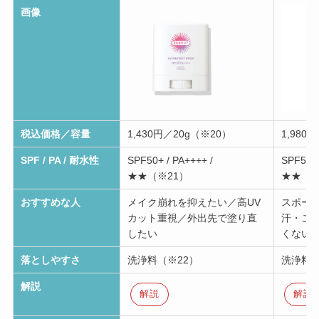
画像
税込価格／容量
1,430円／20g（※20）
1,980
SPF / PA / 耐水性
SPF50+ / PA++++ /
SPF50+ 
★★（※21）
★★（※
おすすめな人
メイク崩れを抑えたい／高UV
スポー
カット重視／外出先で塗り直
汗・こ
したい
くない
落としやすさ
洗浄料（※22）
洗浄料（
解説
解説
解説