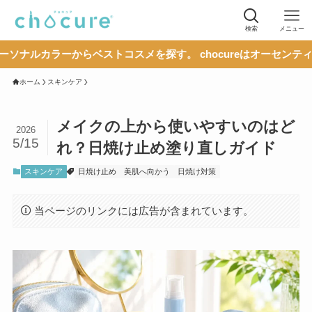
検索
メニュー
からベストコスメを探す。 chocureはオーセンティックな情報
ホーム
スキンケア
メイクの上から使いやすいのはど
2026
5/15
れ？日焼け止め塗り直しガイド
スキンケア
日焼け止め
美肌へ向かう
日焼け対策
当ページのリンクには広告が含まれています。