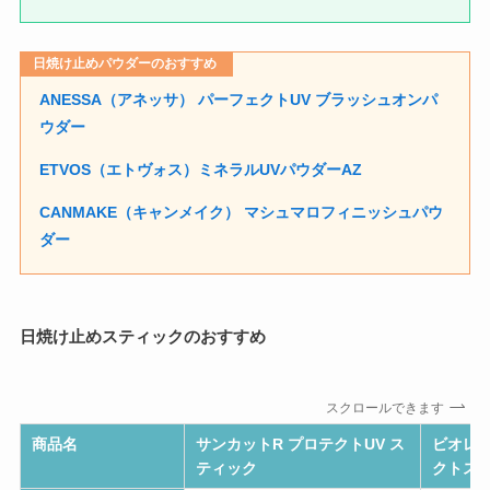
日焼け止めパウダーのおすすめ
ANESSA（アネッサ） パーフェクトUV ブラッシュオンパ
ウダー
ETVOS（エトヴォス）ミネラルUVパウダーAZ
CANMAKE（キャンメイク） マシュマロフィニッシュパウ
ダー
日焼け止めスティックのおすすめ
スクロールできます
商品名
サンカットR プロテクトUV ス
ビオレU
ティック
クトス