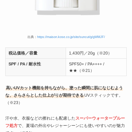
出典：
https://maison.kose.co.jp/site/suncut/g/gWMJF/
税込価格／容量
1,430円／20g（※20）
SPF / PA / 耐水性
SPF50+ / PA++++ /
★★（※21）
高いUVカット機能を持ちながら、塗った瞬間に肌になじむよう
な、さらさらとした仕上がりが期待できる
UVスティックです。
（※23）
汗や水、衣服などの擦れにも配慮した
スーパーウォータープルー
フ処方
で、夏場の外出やレジャーシーンにも使いやすいのが魅力