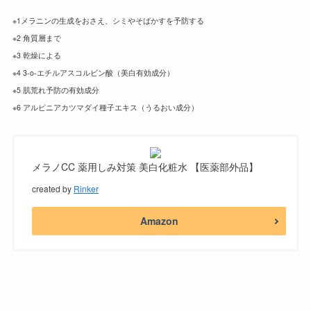
※1メラニンの生成をおさえ、シミやそばかすを予防する
※2 角質層まで
※3 乾燥による
※4 3-o-エチルアスコルビン酸（美白有効成分）
※5 肌荒れ予防の有効成分
※6 アルピニアカツマダイ種子エキス（うるおい成分）
メラノCC 薬用しみ対策 美白化粧水 【医薬部外品】
created by
Rinker
Amazon