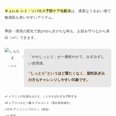
キュレル シミ・ソバカス予防ケア化粧水
は、適度なうるおい感で
敏感肌も使いやすいアイテム。
季節・環境の変化で肌がゆらぎがちな時も、お肌を守りながら美
白（※1）できます。
「ややしっとり」が一番軽やかで、みずみずし
い使用感。
しらたま
“しっとり”というほど重たくなく、脂性肌ぎみ
の方もチャレンジしやすい印象です。
※1 メラニンの生成をおさえ、シミやそばかすを予防する
※9 L-アスコルビン酸 2-グルコシド（美白有効成分）
※10 N-アミジノ-L-プロリン（保湿）
※11 保湿