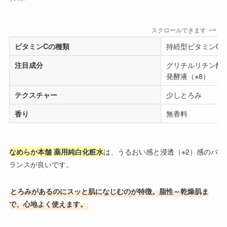
スクロールできます
ビタミンCの種類
持続型ビタミンC誘
注目成分
グリチルリチン酸
発酵液（※8）
テクスチャー
少しとろみ
香り
無香料
なめらか本舗 薬用純白化粧水
は、うるおい感と浸透（※2）感のバ
ランスが良いです。
とろみがあるのにスッと肌になじむのが特徴。脂性～乾燥肌ま
で、心地よく使えます。