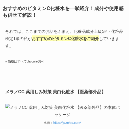
おすすめのビタミン
C
化粧水
を一挙紹介！成分や使用感
も併せて解説！
それでは、ここまでのお話をふまえ、化粧品成分上級SP・化粧品
検定1級の私が
おすすめのビタミンC化粧水をご紹介
していきま
す。
※ 価格はすべてchocure調べ
メラノ
CC
薬用しみ対策
美白化粧水
【医薬部外品】
出典：
https://jp.rohto.com/