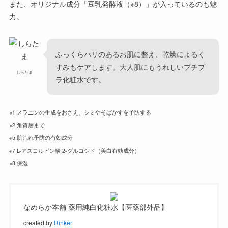
また、オリジナル成分「豆乳発酵液（※8）」が入っているのも魅
力。
ふっくらハリのあるお肌に整え、乾燥によるく
すみもケアします。大人肌にもうれしいプチプ
しらたま
ラ化粧水です。
※1 メラニンの生成をおさえ、シミやそばかすを予防する
※2 角質層まで
※5 肌荒れ予防の有効成分
※7 L-アスコルビン酸 2-グルコシド（美白有効成分）
※8 保湿
なめらか本舗 薬用純白化粧水【医薬部外品】
created by
Rinker