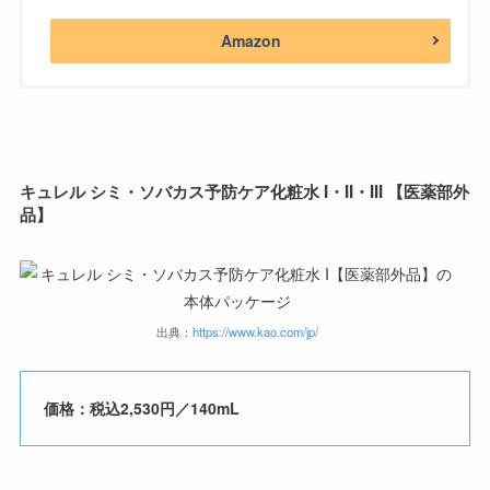
Amazon
キュレル
シミ・ソバカス予防ケア化粧水
I
・
II
・
III
【医薬部外
品】
出典：
https://www.kao.com/jp/
価格：税込2,530円／140mL