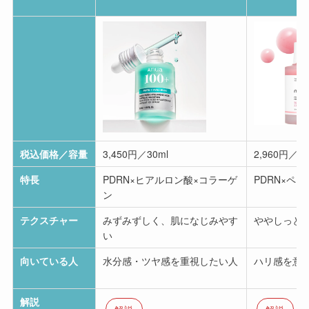
税込価格／容量
3,450円／30ml
2,960円／30
特長
PDRN×ヒアルロン酸×コラーゲ
PDRN×ペ
ン
テクスチャー
みずみずしく、肌になじみやす
ややしっと
い
向いている人
水分感・ツヤ感を重視したい人
ハリ感を意
解説