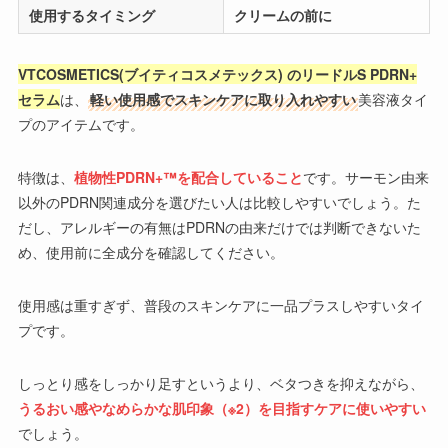
使用するタイミング
クリームの前に
VTCOSMETICS(ブイティコスメテックス) のリードルS PDRN+
セラム
は、
軽い使用感でスキンケアに取り入れやすい
美容液タイ
プのアイテムです。
特徴は、
植物性PDRN+™を配合していること
です。サーモン由来
以外のPDRN関連成分を選びたい人は比較しやすいでしょう。た
だし、アレルギーの有無はPDRNの由来だけでは判断できないた
め、使用前に全成分を確認してください。
使用感は重すぎず、普段のスキンケアに一品プラスしやすいタイ
プです。
しっとり感をしっかり足すというより、ベタつきを抑えながら、
うるおい感やなめらかな肌印象（※2）を目指すケアに使いやすい
でしょう。