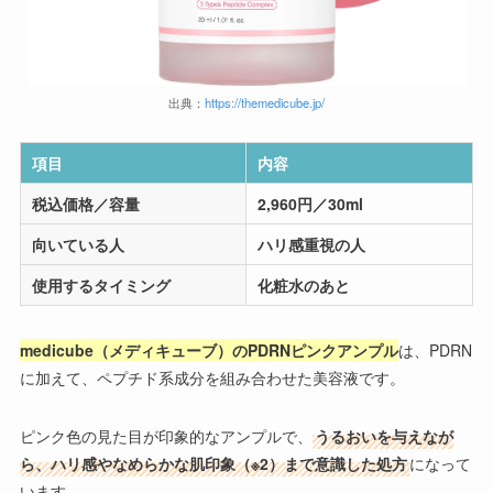
出典：
https://themedicube.jp/
項目
内容
税込価格
／容量
2,960円／30ml
向いている人
ハリ感重視の人
使用するタイミング
化粧水のあと
medicube（メディキューブ）のPDRNピンクアンプル
は、PDRN
に加えて、ペプチド系成分を組み合わせた美容液です。
ピンク色の見た目が印象的なアンプルで、
うるおいを与えなが
ら、ハリ感やなめらかな肌印象（※2）まで意識した処方
になって
います。