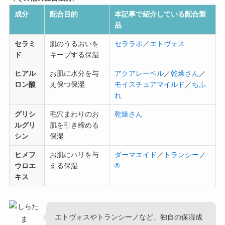
成分
配合目的
本記事で紹介している配合製
品
セラミ
肌のうるおいを
セララボ
／
エトヴォス
ド
キープする保湿
ヒアル
お肌に水分を与
アクアレーベル
／
乾燥さん
／
ロン酸
え保つ保湿
モイスチュアマイルド
／
ちふ
れ
グリシ
毛穴まわりのお
乾燥さん
ルグリ
肌を引き締める
シン
保湿
ヒメフ
お肌にハリを与
ダーマエイド
／
トランシーノ
ウロエ
える保湿
®
キス
エトヴォスやトランシーノなど、独自の保湿成