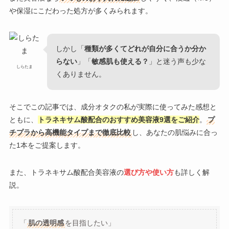
や保湿にこだわった処方が多くみられます。
しかし「
種類が多くてどれが自分に合うか分か
らない
」「
敏感肌も使える？
」と迷う声も少な
しらたま
くありません。
そこでこの記事では、成分オタクの私が実際に使ってみた感想と
ともに、
トラネキサム酸配合のおすすめ美容液9選をご紹介
。
プ
チプラから高機能タイプまで徹底比較
し、あなたの肌悩みに合っ
た1本をご提案します。
また、トラネキサム酸配合美容液の
選び方や使い方
も詳しく解
説。
「
肌の透明感
を目指したい」