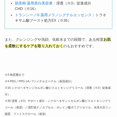
肌美精 薬用美白美容液
：浸透（※3）促進成分
CHD（※16）
トランシーノ® 薬用メラノシグナルエッセンス
：トラネ
キサム酸ブースト処方EX（※35）
また、クレンジングや洗顔、化粧水までの段階で、ある程度
お肌
を柔軟にするケアを取り入れておく
のもおすすめです。
※3 角質層まで
※4 PEG／PPG-14／7ジメチルエーテル（保湿成分）
※16 シクロヘキサンジカルボン酸ビスエトキシジグリコール（浸透（※3）促進成
分）
※35 浸透（※3）サポート成分：シクロヘキサンジカルボン酸ビスエトキシジグリ
コール（保湿）／浸貯放ナノカプセル：オレイン酸ポリグリセリル、水添大豆リン
脂質、フィトステロール（保湿）