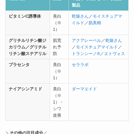
製品
ビタミンC誘導体
美白
乾燥さん
／
モイスチュアマ
（※
イルド
／
肌美精
1）
グリチルリチン酸ジ
肌荒
アクアレーベル
／
乾燥さん
カリウム／グリチル
れ予
／
モイスチュアマイルド
／
リチン酸ステアリル
防
トランシーノ®
／
エトヴォス
プラセンタ
美白
セララボ
（※
1）
ナイアシンアミド
美白
ダーマエイド
（※
1）・
シワ
改善
＼
その他の注目成分
／