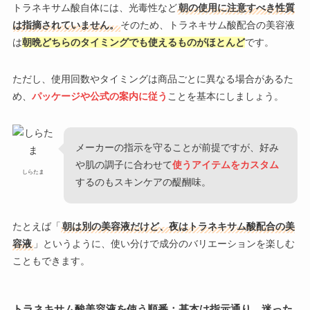
トラネキサム酸自体には、光毒性など
朝の使用に注意すべき性質
は指摘されていません。
そのため、トラネキサム酸配合の美容液
は
朝晩どちらのタイミングでも使えるものがほとんど
です。
ただし、使用回数やタイミングは商品ごとに異なる場合があるた
め、
パッケージや公式の案内に従う
ことを基本にしましょう。
メーカーの指示を守ることが前提ですが、好み
や肌の調子に合わせて
使うアイテムをカスタム
しらたま
するのもスキンケアの醍醐味。
たとえば「
朝は別の美容液だけど、夜はトラネキサム酸配合の美
容液
」というように、使い分けで成分のバリエーションを楽しむ
こともできます。
トラネキサム酸美容液を使う順番：基本は指示通り、迷った