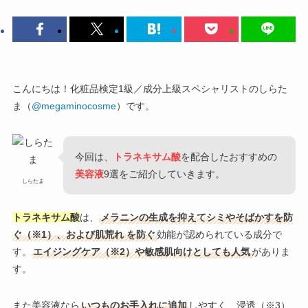
こんにちは！化粧品検定1級／成分上級スペシャリストのしらた
ま（
@megaminocosme
）です。
今回は、
トラネキサム酸
を配合したおすすめの
美容液
9選をご紹介していきます。
しらたま
トラネキサム酸
は、
メラニンの生成を抑えてシミやそばかすを防
ぐ（※1）、および肌荒れ
を防ぐ
効能が認められている成分で
す。
エイジングケア（※2）や敏感肌向けとしても人気
がありま
す。
また美容液なら
いつものお手入れに追加
しやすく、浸透（※3）