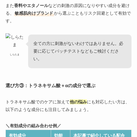
また
香料やエタノール
などの刺激の原因になりやすい成分を避け
る、
敏感肌向けブランド
から選ぶこともリスク回避として有効で
す。
全ての方に刺激がないわけではありません。必
要に応じてパッチテストなどもご検討くださ
しらたま
い。
選び方③：トラネキサム酸＋αの成分で選ぶ
トラネキサム酸でのケアに加えて
他の悩み
にも対応したい方は、
以下のような成分にも注目してみましょう。
＼有効成分の組み合わせ例／
有効成分
効能
本記事で紹介している配合