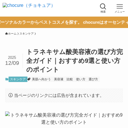
検索
メニュー
ーからベストコスメを探す。 chocureはオーセンティックな情
ホーム
スキンケア
トラネキサム酸美容液の選び方完
2025
全ガイド｜おすすめ9選と使い方
12/09
のポイント
スキンケア
美肌へ向かう
美容液
比較
使い方
選び方
当ページのリンクには広告が含まれています。