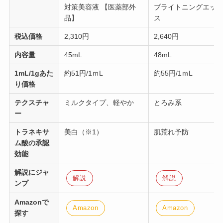
税込価格
2,310円
2,640円
内容量
45mL
48mL
1mL/1gあた
約51円/1ｍL
約55円/1ｍL
り価格
テクスチャ
ミルクタイプ、軽やか
とろみ系
ー
トラネキサ
美白（※1）
肌荒れ予防
ム酸の承認
効能
解説にジャ
解説
解説
ンプ
Amazonで
Amazon
Amazon
探す