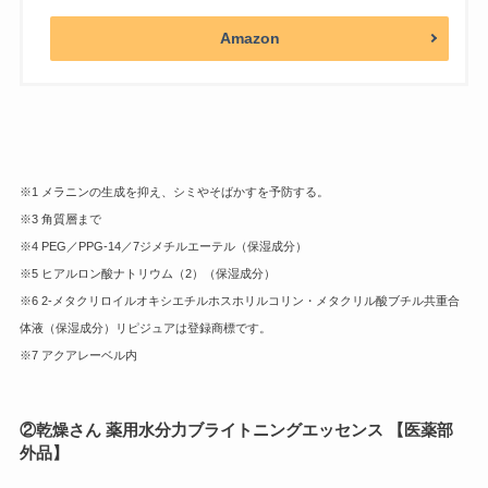
Amazon
※1 メラニンの生成を抑え、シミやそばかすを予防する。
※3 角質層まで
※4 PEG／PPG-14／7ジメチルエーテル（保湿成分）
※5 ヒアルロン酸ナトリウム（2）（保湿成分）
※6 2-メタクリロイルオキシエチルホスホリルコリン・メタクリル酸ブチル共重合
体液（保湿成分）リピジュアは登録商標です。
※7 アクアレーベル内
②
乾燥さん 薬用水分力ブライトニングエッセンス 【医薬部
外品】