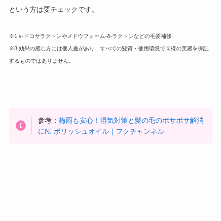
という方は要チェックです。
※1 γ-ドコサラクトンやメドウフォーム-δ-ラクトンなどの毛髪補修
※3 効果の感じ方には個人差があり、すべての髪質・使用環境で同様の実感を保証
するものではありません。
参考：
梅雨も安心！湿気対策と髪の毛のボサボサ解消
にN. ポリッシュオイル｜フクチャンネル