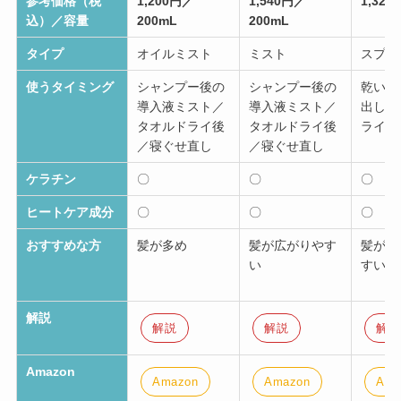
参考価格（税
1,200円／
1,540円／
1,320
込）／容量
200mL
200mL
タイプ
オイルミスト
ミスト
スプレ
使うタイミング
シャンプー後の
シャンプー後の
乾いた
導入液ミスト／
導入液ミスト／
出し／
タオルドライ後
タオルドライ後
ライ後
／寝ぐせ直し
／寝ぐせ直し
ケラチン
〇
〇
〇
ヒートケア成分
〇
〇
〇
おすすめな方
髪が多め
髪が広がりやす
髪がパ
い
すい
解説
解説
解説
解説
Amazon
Amazon
Amazon
Ama