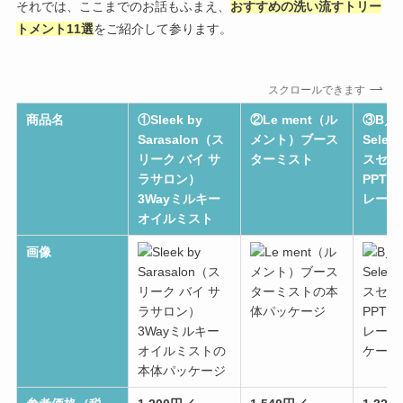
それでは、ここまでのお話もふまえ、
おすすめの洗い流すトリー
トメント11選
をご紹介して参ります。
スクロールできます
商品名
①Sleek by
②
Le ment（ル
③
B／
Sarasalon（ス
メント）ブース
Sele
リーク バイ サ
ターミスト
スセレ
ラサロン）
PPT
3Wayミルキー
レー
オイルミスト
画像