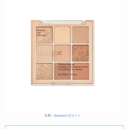
引用：
dasique公式
サイト