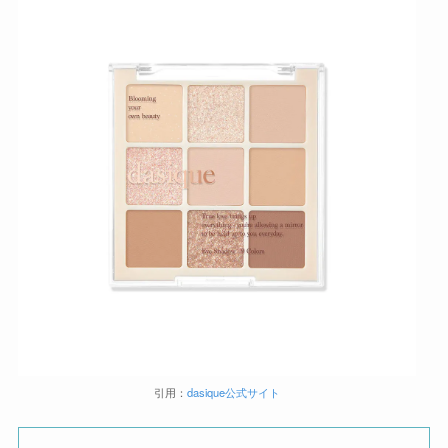
引用：
dasique公式
サイト