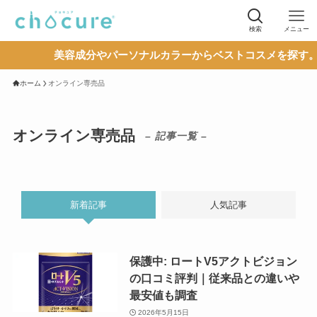
検索
メニュー
美容成分やパーソナルカラーからベストコスメを探す。 c
ホーム
オンライン専売品
オンライン専売品
– 記事一覧 –
新着記事
人気記事
保護中: ロートV5アクトビジョン
の口コミ評判｜従来品との違いや
最安値も調査
2026年5月15日