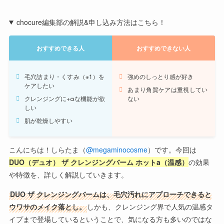
chocure編集部の解説&申し込み方法はこちら！
おすすめできる人
おすすめできない人
毛穴詰まり・くすみ（※1）を
強めのしっとり感が好き
ケアしたい
あまり角質ケアは重視してい
クレンジングに+αな機能が欲
ない
しい
肌が乾燥しやすい
こんにちは！しらたま（
@megaminocosme
）です。今回は
DUO（デュオ） ザ クレンジングバーム ホットa（温感）
の効果
や特徴を、詳しく解説していきます。
DUO ザ クレンジングバームは、毛穴汚れにアプローチできると
ウワサのメイク落とし。
しかも、クレンジング界で人気の温感タ
イプまで登場しているということで、気になる方も多いのではな