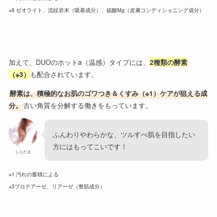
※8 ゼオライト、流紋岩末（吸着成分）、硫酸Mg（皮膚コンディショニング成分）
加えて、DUOのホットa（温感）タイプには、
2種類の酵素
（※3）
も配合されています。
酵素は、積極的なお肌のゴワつき＆くすみ（※1）ケアが狙える成
分。
古い角質を分解する働きをもっています。
ふんわりやわらかな、ツルすべ肌を目指したい
方にはもってこいです！
しらたま
※1 汚れの蓄積による
※3プロテアーゼ、リアーゼ（整肌成分）