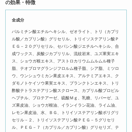
の効果・特徴
全成分
パルミチン酸エチルヘキシル、ゼオライト、トリ（カプリ
ル酸／カプリン酸）グリセリル、トリイソステアリン酸Ｐ
ＥＧ－２０グリセリル、セバシン酸ジエチルヘキシル、合
成ワックス、炭酸ジカプリリル、流紋岩末、ユズ果実エキ
ス、ショウガ根エキス、アストロカリウムムルムル種子
脂、テオブロマグランジフロルム種子脂、シア脂、ミツロ
ウ、ウンシュウミカン果皮エキス、アルテミアエキス、ク
ダモノトケイソウ果実エキス、プランクトンエキス、トリ
酢酸テトラステアリン酸スクロース、カプリル酸プロピル
ヘプチル、プロテアーゼ、硫酸Ｍｇ、乳糖、リパーゼ、ユ
ズ果皮油、ショウガ根油、イランイラン花油、ライム油、
レモン果皮油、水、ＢＧ、トリイソステアリン酸ポリグリ
セリル－２、トリイソステアリン酸ＰＥＧ－５グリセリ
ル、ＰＥＧ－７（カプリル／カプリン酸）グリセリズ、テ