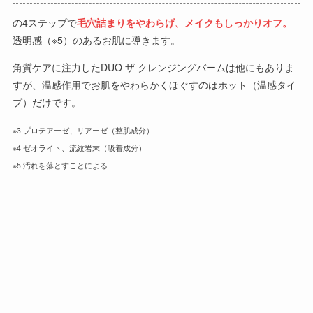
の4ステップで
毛穴詰まりをやわらげ、メイクもしっかりオフ。
透明感（※5）のあるお肌に導きます。
角質ケアに注力したDUO ザ クレンジングバームは他にもありま
すが、温感作用でお肌をやわらかくほぐすのはホット（温感タイ
プ）だけです。
※3 プロテアーゼ、リアーゼ（整肌成分）
※4 ゼオライト、流紋岩末（吸着成分）
※5 汚れを落とすことによる