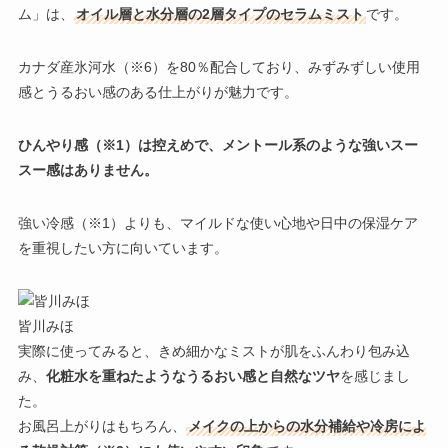
ム」
は、
オイル層と水分層の2層タイプのセラムミスト
です。
カナダ産氷河水（※6）を80％配合しており、みずみずしい使用
感とうるおい感のある仕上がりが魅力です。
ひんやり感（※1）は控えめで、メントール系のような強いスー
スー感はありません。
強い冷感（※1）よりも、
マイルドな使い心地や日中の保湿ケア
を重視したい方
に向いています。
皆川みほ
実際に使ってみると、きめ細かなミストが肌をふんわり包み込
み、
化粧水を重ねたようなうるおい感と自然なツヤ
を感じまし
た。
お風呂上がりはもちろん、
メイクの上からの水分補給や冷房によ