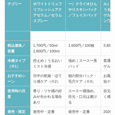
テゴリー
ホワイトトリュフ
ー）クライオひん
ル） 
リフレッシュアク
やりスキンパック
うるお
アセラム／セラム
／フェイスパッド
ゲル 
スプレー
ンワン
税込価格／
1,700円／50ml
1,650円／100枚
3,850
容量
2,800円／100ml
冷感タイプ
控えめ｜うるおい
強め｜スースー系
普通〜
（※1）
ミスト冷感
パッド
ゲル
おすすめシ
日中の乾燥・ほて
朝の部分パック・
お風呂
ーン
り感ケア（※2）
毛穴ケア（※3）
短ケア
使用時の注
香り・ツヤ感の好
スースー感強め。
目元は
意
みが分かれる場合
目元・口元は避け
く感じ
あり
る
発売・限定
発売中・定番
発売中・定番
2026