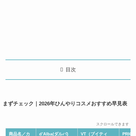
目次
まずチェック｜2026年ひんやりコスメおすすめ早見表
スクロールできます
商品名／カ
d’Alba(ダルバ)
VT（ブイティ
PRI