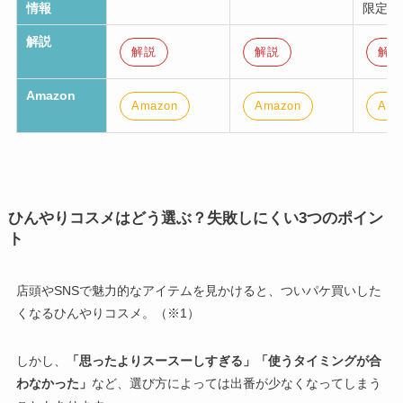
情報
限定
解説
解説
解説
解説
Amazon
Amazon
Amazon
Ama
ひんやりコスメはどう選ぶ？失敗しにくい3つのポイン
ト
店頭やSNSで魅力的なアイテムを見かけると、
ついパケ買いした
くなるひんやりコスメ
。（※1）
しかし、
「思ったよりスースーしすぎる」「使うタイミングが合
わなかった」
など、選び方によっては出番が少なくなってしまう