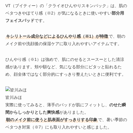
VT（ブイティー）の「クライオひんやりスキンパック」
は、肌の
ベタつきやほてり感（※2）が気になるときに使いやすい
部分用
フェイスパッド
です。
キシリトール成分などによるひんやり感（※1）が特徴
で、朝の
メイク前や洗顔後の保湿ケアに取り入れやすいアイテムです。
ひんやり感（※1）は強めで、肌にのせるとスースーとした清涼
感があります。頬や額など、気になる部分にピタッと貼れるた
め、顔全体ではなく部分的にすっきり整えたいときに便利です。
皆川みほ
実際に使ってみると、薄手のパッドが肌にフィットし、
のせた瞬
間からしっかりとした爽快感
がありました。
朝のメイク前に使うと肌表面がすっきりする印象
で、暑い季節の
ベタつき対策（※7）にも取り入れやすいと感じました。