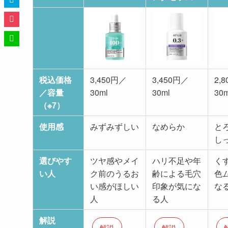
アヌア美容液一覧表｜全9種類の違い
商品名
PDRNヒアル
レチノール
ダ
ロン酸カプセ
0.3ナイアシ
ト
ル100セラム
ンリニューイ
ングセラム