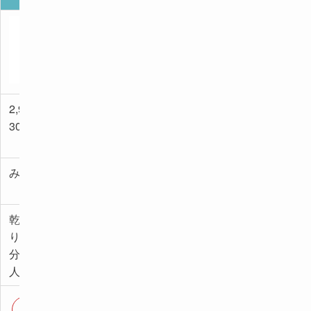
ます
シラカバ70
7ライスセラ
Anua ビタミ
水分ブーステ
ミドグロウセ
ン10
ィングセラム
ラム
PORESTRIX
™ セラム