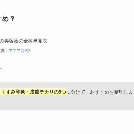
まで絞ってみましょう。
るベタつき寄り・ハリ感重視（※10）など得意な方向が少しず
なる悩みを1つに絞り、自分の肌状態に合うものから選ぶと失敗
すめ？