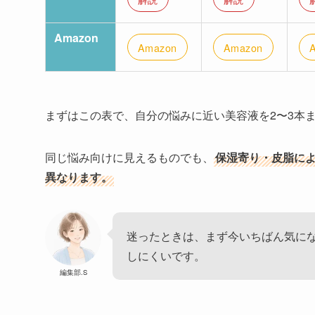
税込価格
3,450円／
3,450円／
2,
／容量
30ml
30ml
30m
（※7）
使用感
みずみずしい
なめらか
と
し
選びやす
ツヤ感やメイ
ハリ不足や年
く
い人
ク前のうるお
齢による毛穴
色
い感がほしい
印象が気にな
な
人
る人
解説
解説
解説
Amazon
Amazon
Amazon