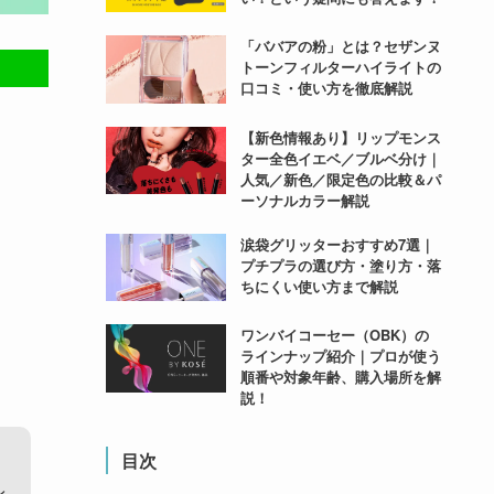
「ババアの粉」とは？セザンヌ
トーンフィルターハイライトの
口コミ・使い方を徹底解説
【新色情報あり】リップモンス
ター全色イエベ／ブルベ分け｜
人気／新色／限定色の比較＆パ
ーソナルカラー解説
涙袋グリッターおすすめ7選｜
プチプラの選び方・塗り方・落
ちにくい使い方まで解説
ワンバイコーセー（OBK）の
ラインナップ紹介｜プロが使う
順番や対象年齢、購入場所を解
説！
目次
、