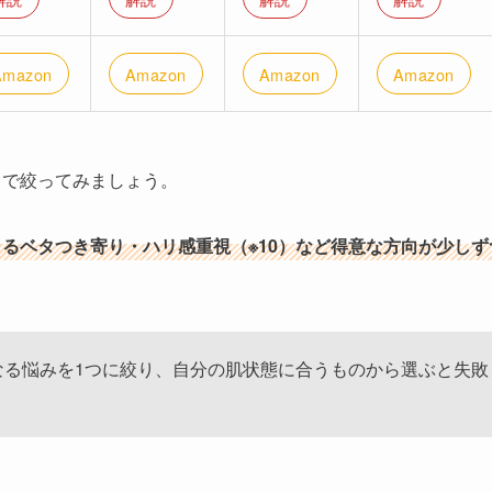
800円／
2,950円／
2,800円／
2,950円／
l
30ml
30ml
30ml
ろみのある
さっぱりめ
みずみずしい
さっぱりめ
っとり感
すみ印象や
皮脂・テカ
毛穴印象やキ
肌荒れしやす
ムラが気に
リ・ざらつき
メの乱れを整
く、皮脂やざ
る人
が気になる人
えたい人
らつきも気に
なる人
解説
解説
解説
解説
Amazon
Amazon
Amazon
Amazon