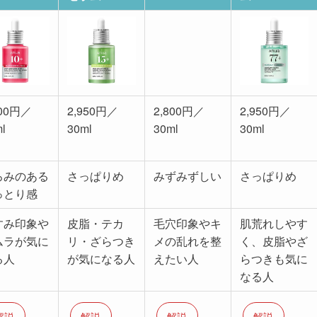
目次
スクロールでき
ークスポッ
アゼライン酸
桃70ナイア
ドクダミ77
セラム
15インテン
シンセラム
B3ZINC™ ス
スカーミング
ージングセラ
セラム
ム