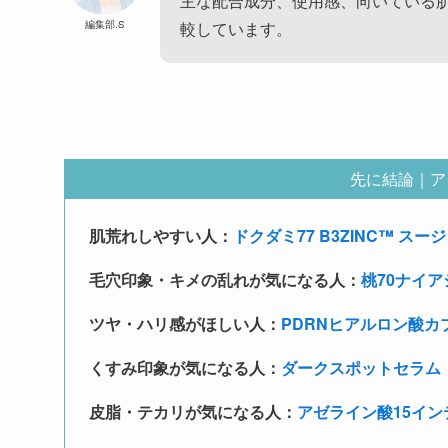
主な配合成分、使用感、向いている肌
編集部.S
較しています。
先に結論｜ア
肌荒れしやすい人：
ドクダミ77 B3ZINC™ ス
毛穴印象・キメの乱れが気になる人：
桃70ナイ
ツヤ・ハリ感がほしい人：
PDRNヒアルロン酸カ
くすみ印象が気になる人：
ダークスポットセラム
皮脂・テカリが気になる人：
アゼライン酸15イ