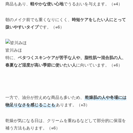
商品もあり、
軽やかな使い心地
でうるおいを与えます。（※4）
朝のメイク前でも重くなりにくく、
時短ケアをしたい人にとって
扱いやすいタイプ
です。（※6）
皆川みほ
特に、
ベタつくスキンケアが苦手な人や、脂性肌〜混合肌の人、
春夏など湿度が高い季節に使いたい人
に向いています。（※6）
一方で、油分が控えめな商品も多いため、
乾燥肌の人や冬場には
物足りなさを感じることも
あります。（※3）
乾燥が気になる日は、
クリームを重ねるなどして部分的に保湿を
補う
方法もあります。（※6）