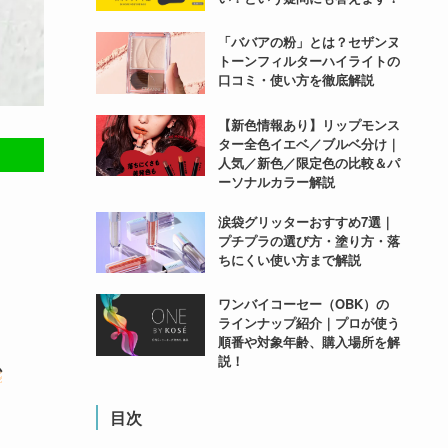
「ババアの粉」とは？セザンヌ
トーンフィルターハイライトの
口コミ・使い方を徹底解説
【新色情報あり】リップモンス
ター全色イエベ／ブルベ分け｜
人気／新色／限定色の比較＆パ
ーソナルカラー解説
涙袋グリッターおすすめ7選｜
プチプラの選び方・塗り方・落
ちにくい使い方まで解説
ワンバイコーセー（OBK）の
ラインナップ紹介｜プロが使う
順番や対象年齢、購入場所を解
説！
か
目次