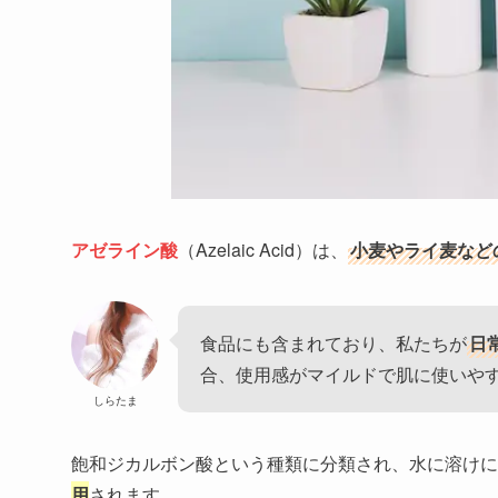
アゼライン酸
（Azelaic Acid）は、
小麦やライ麦など
食品にも含まれており、私たちが
日
合、使用感がマイルドで肌に使いやす
しらたま
飽和ジカルボン酸という種類に分類され、水に溶けに
用
されます。