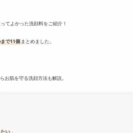
使ってよかった洗顔料をご紹介！
まで11個
まとめました。
らお肌を守る洗顔方法
も解説。
」
したい
」