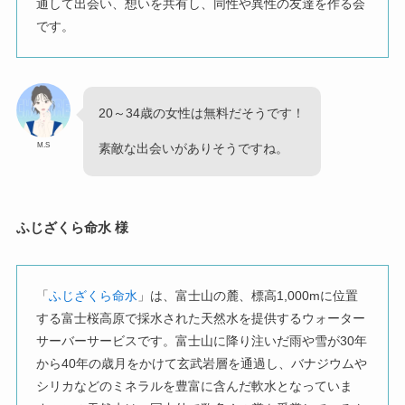
通して出会い、想いを共有し、同性や異性の友達を作る会
です。
20～34歳の女性は無料だそうです！
M.S
素敵な出会いがありそうですね。
ふじざくら命水 様
「
ふじざくら命水
」は、富士山の麓、標高1,000mに位置
する富士桜高原で採水された天然水を提供するウォーター
サーバーサービスです。富士山に降り注いだ雨や雪が30年
から40年の歳月をかけて玄武岩層を通過し、バナジウムや
シリカなどのミネラルを豊富に含んだ軟水となっていま