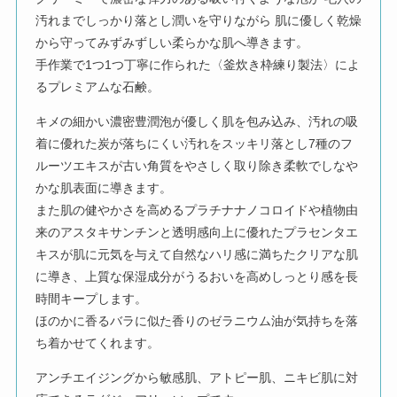
汚れまでしっかり落とし潤いを守りながら 肌に優しく乾燥
から守ってみずみずしい柔らかな肌へ導きます。
手作業で1つ1つ丁寧に作られた〈釜炊き枠練り製法〉によ
るプレミアムな石鹸。
キメの細かい濃密豊潤泡が優しく肌を包み込み、汚れの吸
着に優れた炭が落ちにくい汚れをスッキリ落とし7種のフ
ルーツエキスが古い角質をやさしく取り除き柔軟でしなや
かな肌表面に導きます。
また肌の健やかさを高めるプラチナナノコロイドや植物由
来のアスタキサンチンと透明感向上に優れたプラセンタエ
キスが肌に元気を与えて自然なハリ感に満ちたクリアな肌
に導き、上質な保湿成分がうるおいを高めしっとり感を長
時間キープします。
ほのかに香るバラに似た香りのゼラニウム油が気持ちを落
ち着かせてくれます。
アンチエイジングから敏感肌、アトピー肌、ニキビ肌に対