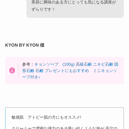
美容に興味のある方にとっても気になる講座が
ずらりです！
KYON BY KYON 様
参考：
キョンソープ (100g) 高級石鹸 ニキビ石鹸 固
形石鹸 石鹸 プレゼントにもおすすめ ミニキョンソ
ープ付き♪
敏感肌 アトピー肌の方にもオススメ!
クリーミーで濃密な弾力のある吸い付くような泡が 毛穴の