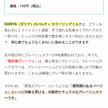
価格：735円（税込）
DARIYA（ダリヤ）のパルティ カラーリングミル
ク
は、ブラシを
使わずにトリートメント感覚、手で塗れる乳液タイプのヘアカラ
ー剤です。たっぷりの内容量で髪全体にカラー剤がいきわたるの
で、
初心者でもムラなくきれいに染めることができます
。
全15色の中にグレージュカラーが3色展開されており、中でも
「
無防備グレージュ
」
は、最も明るいグレージュ。グレージュの
ヘアカラーは、グレーとベージュどちらの色味が強いかで印象が
変わりますが、こちらは極端にグレー味が強くありません。
そのため、「髪色がグレー」というよりは
「透明感のあるベージ
ュ」といった印象を受ける、比較的ナチュラルなグレージュカラ
ーです。