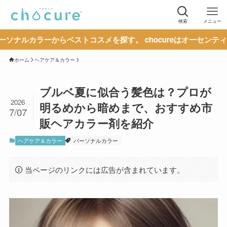
検索
メニュー
らベストコスメを探す。 chocureはオーセンティックな情報の
ホーム
ヘアケア＆カラー
ブルベ夏に似合う髪色は？プロが
2026
明るめから暗めまで、おすすめ市
7/07
販ヘアカラー剤を紹介
ヘアケア＆カラー
パーソナルカラー
当ページのリンクには広告が含まれています。