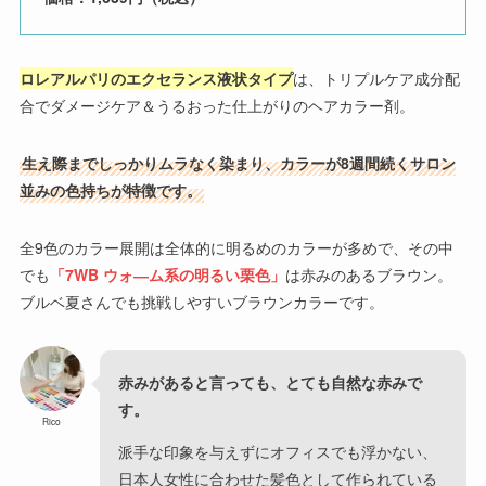
ロレアルパリのエクセランス液状タイプ
は、トリプルケア成分配
合でダメージケア＆うるおった仕上がりのヘアカラー剤。
生え際までしっかりムラなく染まり、カラーが8週間続くサロン
並みの色持ちが特徴です。
全9色のカラー展開は全体的に明るめのカラーが多めで、その中
でも
「
7WB ウォ―ム系の明るい栗色
」
は赤みのあるブラウン。
ブルベ夏さんでも挑戦しやすいブラウンカラーです。
赤みがあると言っても、とても自然な赤みで
す。
Rico
派手な印象を与えずにオフィスでも浮かない、
日本人女性に合わせた髪色として作られている