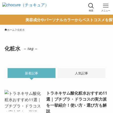
検索
メニュー
美容成分やパーソナルカラーからベストコスメを探す。
ホーム
化粧水
化粧水
– tag –
新着記事
人気記事
トラネキサム酸化粧水おすすめ11
選｜プチプラ・ドラコスの実力派
を一挙紹介！使い方・選び方も解
説