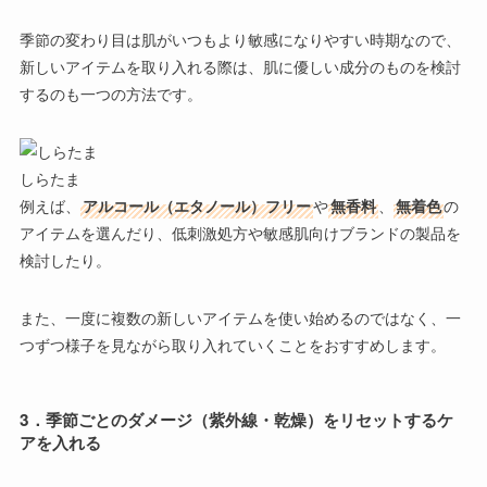
季節の変わり目は肌がいつもより敏感になりやすい時期なので、
新しいアイテムを取り入れる際は、
肌に優しい成分のもの
を検討
するのも一つの方法です。
しらたま
例えば、
アルコール（エタノール）フリー
や
無香料
、
無着色
の
アイテムを選んだり、
低刺激処方
や
敏感肌向けブランド
の製品を
検討したり。
また、一度に複数の新しいアイテムを使い始めるのではなく、
一
つずつ様子を見ながら取り入れていく
ことをおすすめします。
3．
季節ごとのダメージ（紫外線・乾燥）をリセットするケ
アを入れる