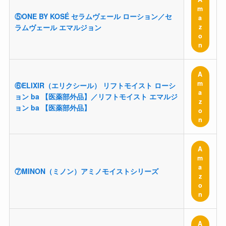
m
⑤ONE BY KOSÉ セラムヴェール ローション／セ
a
z
ラムヴェール エマルジョン
o
n
A
m
⑥ELIXIR（エリクシール） リフトモイスト ローシ
a
ョン ba 【医薬部外品】／リフトモイスト エマルジ
z
ョン ba 【医薬部外品】
o
n
A
m
a
⑦MINON（ミノン）アミノモイストシリーズ
z
o
n
A