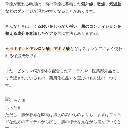
季節が変わる時期は、前の季節に蓄積した
紫外線、乾燥、気温差
などのダメージ
が現れやすくなることがあります。
そんなときは、
うるおいをしっかり補い、肌のコンディションを
整える成分を意識したケア
を選ぶ方法もあります※2。
セラミド、ヒアルロン酸、アミノ酸
などはスキンケアによく使わ
れる保湿成分です。
また、
ビタミンC誘導体
を配合したアイテムや、
医薬部外品
とし
て承認されているもの（薬用化粧品）を選ぶのも方法の一つで
す。
しらたま
ただし、肌が敏感な時期は濃度の高いものよりも、まずは
マイル
ドな処方
のアイテムから試し、肌の様子を見ながら選んでいくと