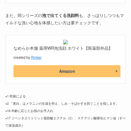
また、同シリーズの
泡で出てくる洗顔料
も、さっぱりしつつもマ
イルドな洗い心地を体感したい方は要チェックです。
なめらか本舗 薬用WR泡洗顔 ホワイト【医薬部外品】
created by
Rinker
Amazon
※1 乾燥による
※2 「美白」はメラニンの生成を抑え、しみ・そばかすを防ぐことを指します。
※16 年齢に応じたお肌のお手入れ
※17 ジペンタエリトリット脂肪酸エステル（2）、ステアリン酸硬化ヒマシ油（すべ
て保湿成分）