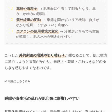
花粉や微粒子
→ 肌表面に付着して刺激となり、赤
み・かゆみの原因に
紫外線量の変動
→ 季節を問わずバリア機能に負担が
かかり乾燥・くすみ（※1）印象へ
エアコンの使用環境の変化
→ 冷暖房どちらでも空気
が乾燥し、肌の水分が奪われやすい
こうした
外的刺激の増減や切り替わり
が重なることで、肌は環境
に適応しようと負荷がかかり、
敏感さ・乾燥・ごわつきなどのゆ
らぎを感じやすくなる
のです。
※1 乾燥によるくすみ
睡眠や食生活の乱れが肌印象に影響しやすい
長期休暇明けやイベント後、新学期の始まりなど、夏の終わり～