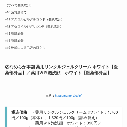
（すべて整肌成分）
※10 角質層まで
※11 アスコルビルグルコシド（整肌成分）
※12 アゼロイルジグリシンK（整肌成分）
※13
整肌成分
※14 整肌成分
※15 乾燥による毛穴の目立ち
③
なめらか本舗 薬用リンクルジェルクリーム ホワイト【医
薬部外品】
／薬用ＷＲ泡洗顔 ホワイト
【医薬部外品】
出典：
https://nameraka.jp/
税込価格
・薬用リンクルジェルクリーム ホワイト：1,760
円／100g（本体）、1,320円／100g（詰め替え）
・薬用ＷＲ泡洗顔 ホワイト：990円／