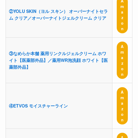
A
m
②YOLU SKIN（ヨル スキン） オーバーナイトセラ
a
z
ム クリア／オーバーナイトジェルクリーム クリア
o
n
A
m
③なめらか本舗 薬用リンクルジェルクリーム ホワ
a
イト【医薬部外品】／薬用WR泡洗顔 ホワイト【医
z
薬部外品】
o
n
A
m
a
④ETVOS モイスチャーライン
z
o
n
A