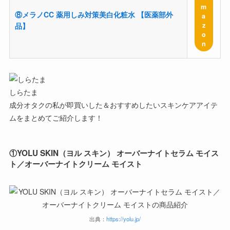
m
⑧メラノCC 薬用しみ対策美白化粧水 【医薬部外
a
z
品】
o
n
しらたま
成分オタクの私が即買いした＆おすすめしたいスキンケアアイテ
ムをまとめてご紹介します！
①
YOLU SKIN（ヨル スキン） オーバーナイトセラム モイス
ト／オーバーナイトクリーム モイスト
出典：
https://yolu.jp/