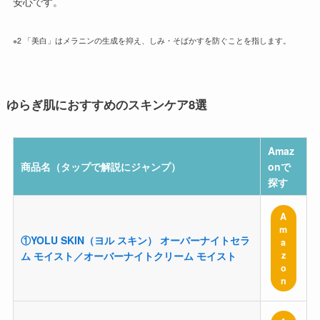
安心です。
※2 「美白」はメラニンの生成を抑え、しみ・そばかすを防ぐことを指します。
ゆらぎ肌におすすめのスキンケア8選
Amaz
商品名（タップで解説にジャンプ）
onで
探す
A
m
①YOLU SKIN（ヨル スキン） オーバーナイトセラ
a
z
ム モイスト／オーバーナイトクリーム モイスト
o
n