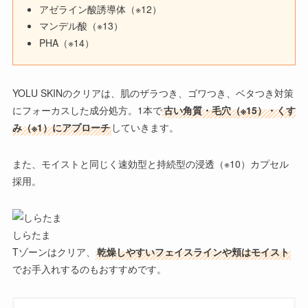
アゼライン酸誘導体（※12）
マンデル酸（※13）
PHA（※14）
YOLU SKINのクリア
は、肌のザラつき、ゴワつき、ベタつき対策
にフォーカスした成分処方。1本で
古い角質・毛穴（※15）・くす
み（※1）にアプローチ
していきます。
また、モイストと同じく速効型と持続型の浸透（※10）カプセル
採用。
しらたま
Tゾーンはクリア
、
乾燥しやすいフェイスラインや頬はモイスト
でお手入れするのもおすすめです。